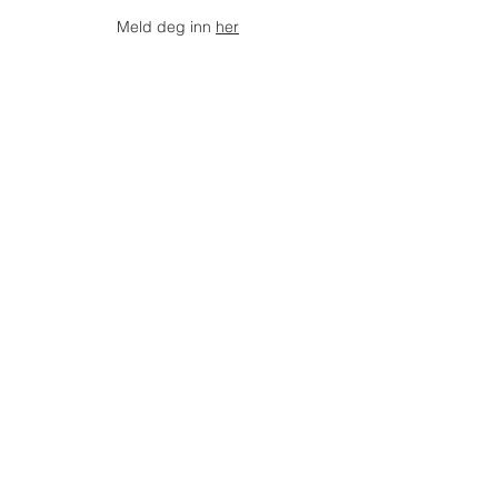
Meld deg inn
her
FORENINGEN NULLMETEROVERHAVET
STYRET:
Formann: Jan Eide
Sekretær: Borgild Marie Fjell
Kasserer: Torill Irene Fjell
SAMARBEIDSPARTNERE: