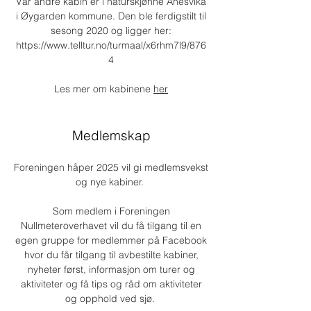
Vår andre kabin er i naturskjønne Ånesvika
i Øygarden kommune. Den ble ferdigstilt til
sesong 2020 og ligger her:
https://www.telltur.no/turmaal/x6rhm7l9/876
4
Les mer om kabinene
her
Medlemskap
Foreningen håper 2025 vil gi medlemsvekst
og nye kabiner.
Som medlem i Foreningen
Nullmeteroverhavet vil du
få tilgang til en
egen gruppe for medlemmer på Facebook
hvor du får tilgang til avbestilte kabiner,
nyheter først, informasjon om turer og
aktiviteter og få tips og råd om aktiviteter
og opphold ved sjø.