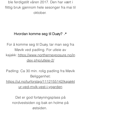
ble ferdigstilt våren 2017. Den har vært i
flittig bruk gjennom hele sesonger fra mai til
oktober.
Hvordan komme seg til Duøy?
📍
For å komme seg til Duøy, tar man seg fra
Møvik ved padling.
For utleie av
kajakk:
https://www.northernexposure.no/in
dex.php/utleie-2/
Padling: Ca 30 min. rolig padling fra Møvik
Beliggenhet:
https://ut.no/turforslag/1112155142/kajakkt
ur-ved-mvik-vest-i-ygarden
Det er god fortøyningsplass på
nordvestsiden og bak en holme på
østsiden.