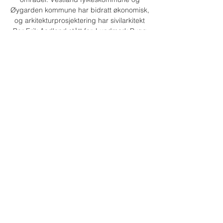
Øygarden kommune har bidratt økonomisk,
og arkitekturprosjektering har sivilarkitekt
Per Erik Aadland stått for. Lundmark Bygg
har bygget kabinen i en hall, og har fått
den fraktet med ferge og plassert den i
Ånesvika vinteren 2019/2020.
Hvordan komme seg til Ånesvika?
📍
For å komme seg til Ånesvika, starter man
med ved Gangstøgarden Ressurssenter
ved gange, og Møvik kai ved padling.
Normal gangtid: ca 1,5 t hver vei
Padling: Ca 2 timer rolig padling fra Møvik
Høyde: 1,5 m.o.h
Beliggenhet:
https://ut.no/turforslag/111082
1531/anesvika